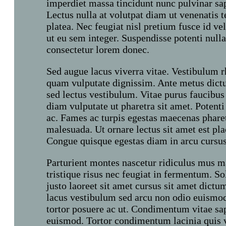
imperdiet massa tincidunt nunc pulvinar sa
Lectus nulla at volutpat diam ut venenatis t
platea. Nec feugiat nisl pretium fusce id ve
ut eu sem integer. Suspendisse potenti null
consectetur lorem donec.
Sed augue lacus viverra vitae. Vestibulum r
quam vulputate dignissim. Ante metus dictu
sed lectus vestibulum. Vitae purus faucibus
diam vulputate ut pharetra sit amet. Potenti
ac. Fames ac turpis egestas maecenas pharet
malesuada. Ut ornare lectus sit amet est pla
Congue quisque egestas diam in arcu cursu
Parturient montes nascetur ridiculus mus ma
tristique risus nec feugiat in fermentum. So
justo laoreet sit amet cursus sit amet dict
lacus vestibulum sed arcu non odio euismod
tortor posuere ac ut. Condimentum vitae sap
euismod. Tortor condimentum lacinia quis v