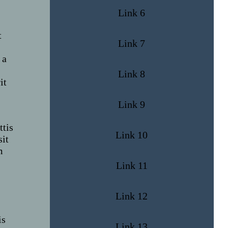
Link 6
t
Link 7
 a
Link 8
it
Link 9
ttis
Link 10
sit
m
Link 11
Link 12
is
Link 13