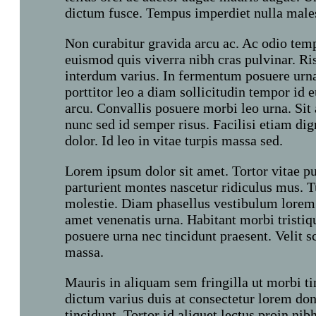
dictum fusce. Tempus imperdiet nulla males
Non curabitur gravida arcu ac. Ac odio temp
euismod quis viverra nibh cras pulvinar. Ris
interdum varius. In fermentum posuere urna
porttitor leo a diam sollicitudin tempor id
arcu. Convallis posuere morbi leo urna. Sit 
nunc sed id semper risus. Facilisi etiam di
dolor. Id leo in vitae turpis massa sed.
Lorem ipsum dolor sit amet. Tortor vitae pu
parturient montes nascetur ridiculus mus. 
molestie. Diam phasellus vestibulum lorem s
amet venenatis urna. Habitant morbi tristiq
posuere urna nec tincidunt praesent. Velit 
massa.
Mauris in aliquam sem fringilla ut morbi t
dictum varius duis at consectetur lorem do
tincidunt. Tortor id aliquet lectus proin 