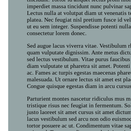
imperdiet massa tincidunt nunc pulvinar sa
Lectus nulla at volutpat diam ut venenatis t
platea. Nec feugiat nisl pretium fusce id ve
ut eu sem integer. Suspendisse potenti null
consectetur lorem donec.
Sed augue lacus viverra vitae. Vestibulum r
quam vulputate dignissim. Ante metus dictu
sed lectus vestibulum. Vitae purus faucibus
diam vulputate ut pharetra sit amet. Potenti
ac. Fames ac turpis egestas maecenas pharet
malesuada. Ut ornare lectus sit amet est pla
Congue quisque egestas diam in arcu cursu
Parturient montes nascetur ridiculus mus ma
tristique risus nec feugiat in fermentum. So
justo laoreet sit amet cursus sit amet dict
lacus vestibulum sed arcu non odio euismod
tortor posuere ac ut. Condimentum vitae sap