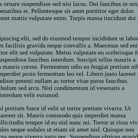
us ornare suspendisse sed nisi lacus. Dui faucibus in orn
natibus et. Pellentesque sit amet porttitor eget dolor.
met mattis vulputate enim. Turpis massa tincidunt dui 
piscing elit, sed do eiusmod tempor incididunt ut labor
 facilisis gravida neque convallis a. Maecenas sed en
ctor elit sed vulputate. Metus vulputate eu scelerisque f
uspendisse faucibus interdum. Suscipit tellus mauris a
h mauris cursus. Fermentum odio eu feugiat pretium ni
mperdiet proin fermentum leo vel. Libero justo laoreet 
disse potenti nullam ac tortor vitae purus faucibus.
bulum sed arcu. Nisl condimentum id venenatis a
interdum velit euismod.
l pretium fusce id velit ut tortor pretium viverra. Ut
 laoreet sit. Mauris commodo quis imperdiet massa
llicitudin tempor id eu nisl nunc mi. Tortor at risus viv
dales neque sodales ut etiam sit amet nisl. Quisque non
rna neque viverra justo nec. Suspendisse ultrices gravi