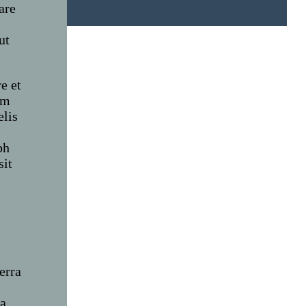
are
ut
e et
im
elis
bh
sit
erra
da