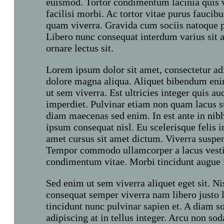
euismod. Tortor condimentum lacinia quis v
facilisi morbi. Ac tortor vitae purus faucib
quam viverra. Gravida cum sociis natoque pe
Libero nunc consequat interdum varius sit a
ornare lectus sit.
Lorem ipsum dolor sit amet, consectetur adi
dolore magna aliqua. Aliquet bibendum enim
ut sem viverra. Est ultricies integer quis au
imperdiet. Pulvinar etiam non quam lacus s
diam maecenas sed enim. In est ante in nib
ipsum consequat nisl. Eu scelerisque felis i
amet cursus sit amet dictum. Viverra suspen
Tempor commodo ullamcorper a lacus vesti
condimentum vitae. Morbi tincidunt augue 
Sed enim ut sem viverra aliquet eget sit. Nis
consequat semper viverra nam libero justo
tincidunt nunc pulvinar sapien et. A diam so
adipiscing at in tellus integer. Arcu non so