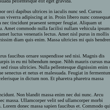
uada pellentesque elit eget gravida.
or orci dapibus ultrices in iaculis nunc sed. Cursus
us viverra adipiscing at in. Proin libero nunc consequa
 nec tincidunt praesent semper feugiat. Aliquam ut
 eu. Amet commodo nulla facilisi nullam vehicula ipsum
amet luctus venenatis lectus. Amet nisl purus in mollis
gnissim diam quis enim. Massa ultricies mi quis hendrer
rus faucibus ornare suspendisse sed nisi. Magnis dis
Turpis in eu mi bibendum neque. Nibh mauris cursus ma
ed risus ultricies. Nulla pellentesque dignissim enim 
ue senectus et netus et malesuada. Feugiat in fermentu
scelerisque in dictum non. Et pharetra pharetra massa
incidunt. Non blandit massa enim nec dui nunc. Arcu
nec massa. Ullamcorper velit sed ullamcorper morbi
nibh. Lorem donec massa sapien faucibus et. Commodo qu