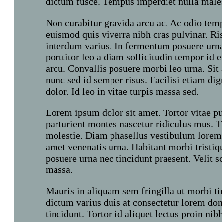
dictum fusce. Tempus imperdiet nulla males
Non curabitur gravida arcu ac. Ac odio temp
euismod quis viverra nibh cras pulvinar. Ris
interdum varius. In fermentum posuere urna
porttitor leo a diam sollicitudin tempor id
arcu. Convallis posuere morbi leo urna. Sit 
nunc sed id semper risus. Facilisi etiam di
dolor. Id leo in vitae turpis massa sed.
Lorem ipsum dolor sit amet. Tortor vitae pu
parturient montes nascetur ridiculus mus. 
molestie. Diam phasellus vestibulum lorem s
amet venenatis urna. Habitant morbi tristiq
posuere urna nec tincidunt praesent. Velit 
massa.
Mauris in aliquam sem fringilla ut morbi t
dictum varius duis at consectetur lorem do
tincidunt. Tortor id aliquet lectus proin 