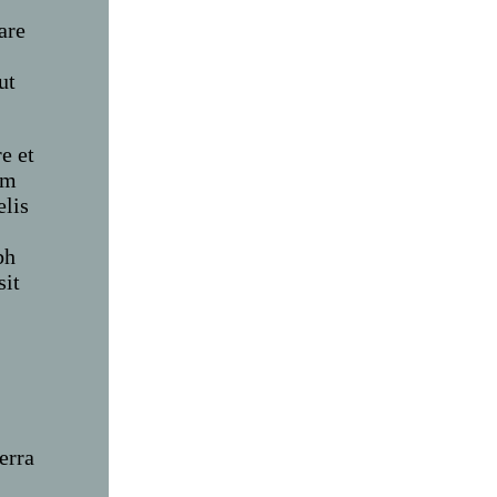
a
are
ut
e et
im
elis
bh
sit
erra