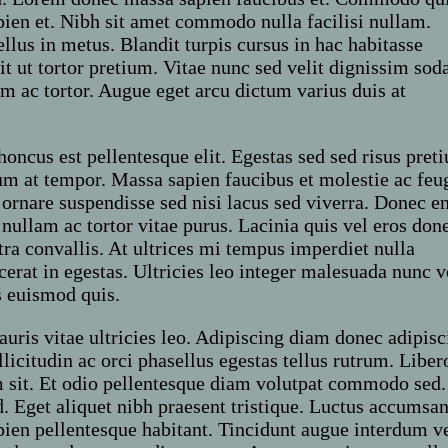
pien et. Nibh sit amet commodo nulla facilisi nullam.
ellus in metus. Blandit turpis cursus in hac habitasse
lit ut tortor pretium. Vitae nunc sed velit dignissim sod
am ac tortor. Augue eget arcu dictum varius duis at
honcus est pellentesque elit. Egestas sed sed risus pret
m at tempor. Massa sapien faucibus et molestie ac feu
 ornare suspendisse sed nisi lacus sed viverra. Donec e
 nullam ac tortor vitae purus. Lacinia quis vel eros don
ra convallis. At ultrices mi tempus imperdiet nulla
cerat in egestas. Ultricies leo integer malesuada nunc v
s euismod quis.
uris vitae ultricies leo. Adipiscing diam donec adipisc
llicitudin ac orci phasellus egestas tellus rutrum. Liber
um sit. Et odio pellentesque diam volutpat commodo sed.
. Eget aliquet nibh praesent tristique. Luctus accumsa
ien pellentesque habitant. Tincidunt augue interdum ve