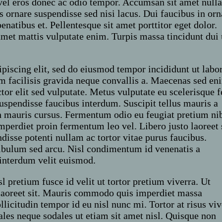
el eros donec ac odio tempor. Accumsan sit amet null
us ornare suspendisse sed nisi lacus. Dui faucibus in orn
natibus et. Pellentesque sit amet porttitor eget dolor.
met mattis vulputate enim. Turpis massa tincidunt dui 
piscing elit, sed do eiusmod tempor incididunt ut labor
 facilisis gravida neque convallis a. Maecenas sed en
ctor elit sed vulputate. Metus vulputate eu scelerisque f
uspendisse faucibus interdum. Suscipit tellus mauris a
h mauris cursus. Fermentum odio eu feugiat pretium ni
mperdiet proin fermentum leo vel. Libero justo laoreet 
disse potenti nullam ac tortor vitae purus faucibus.
bulum sed arcu. Nisl condimentum id venenatis a
interdum velit euismod.
l pretium fusce id velit ut tortor pretium viverra. Ut
 laoreet sit. Mauris commodo quis imperdiet massa
llicitudin tempor id eu nisl nunc mi. Tortor at risus viv
dales neque sodales ut etiam sit amet nisl. Quisque non