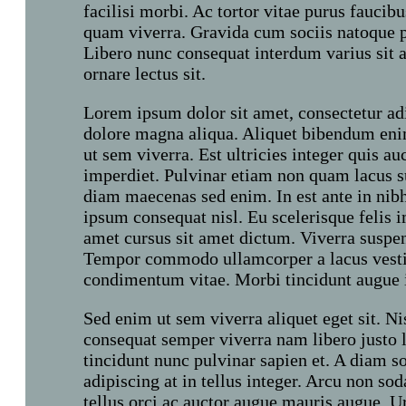
facilisi morbi. Ac tortor vitae purus faucib
quam viverra. Gravida cum sociis natoque pe
Libero nunc consequat interdum varius sit a
ornare lectus sit.
Lorem ipsum dolor sit amet, consectetur adi
dolore magna aliqua. Aliquet bibendum enim
ut sem viverra. Est ultricies integer quis au
imperdiet. Pulvinar etiam non quam lacus s
diam maecenas sed enim. In est ante in nib
ipsum consequat nisl. Eu scelerisque felis i
amet cursus sit amet dictum. Viverra suspen
Tempor commodo ullamcorper a lacus vesti
condimentum vitae. Morbi tincidunt augue 
Sed enim ut sem viverra aliquet eget sit. Nis
consequat semper viverra nam libero justo
tincidunt nunc pulvinar sapien et. A diam so
adipiscing at in tellus integer. Arcu non so
tellus orci ac auctor augue mauris augue. U