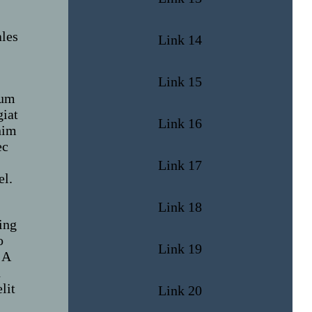
ales
Link 14
Link 15
ium
giat
Link 16
nim
ec
Link 17
el.
Link 18
ing
o
Link 19
 A
n
lit
Link 20
a