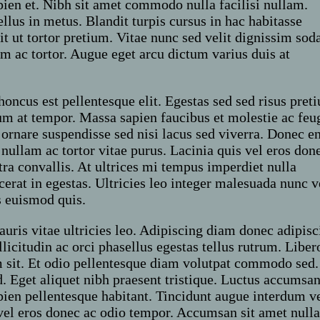
pien et. Nibh sit amet commodo nulla facilisi nullam.
ellus in metus. Blandit turpis cursus in hac habitasse
lit ut tortor pretium. Vitae nunc sed velit dignissim sod
am ac tortor. Augue eget arcu dictum varius duis at
honcus est pellentesque elit. Egestas sed sed risus pret
m at tempor. Massa sapien faucibus et molestie ac feu
 ornare suspendisse sed nisi lacus sed viverra. Donec e
 nullam ac tortor vitae purus. Lacinia quis vel eros don
ra convallis. At ultrices mi tempus imperdiet nulla
cerat in egestas. Ultricies leo integer malesuada nunc v
s euismod quis.
uris vitae ultricies leo. Adipiscing diam donec adipisc
llicitudin ac orci phasellus egestas tellus rutrum. Liber
um sit. Et odio pellentesque diam volutpat commodo sed.
. Eget aliquet nibh praesent tristique. Luctus accumsa
ien pellentesque habitant. Tincidunt augue interdum ve
el eros donec ac odio tempor. Accumsan sit amet null