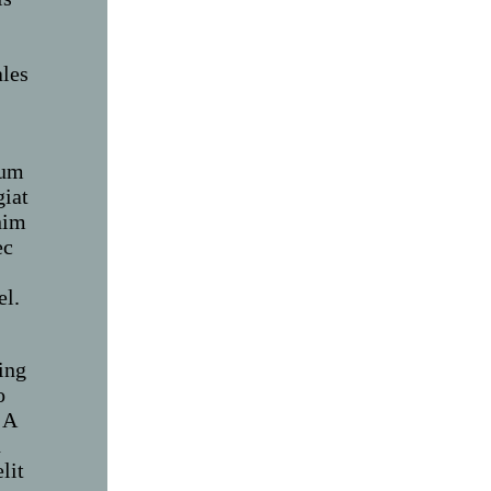
ales
ium
giat
nim
ec
el.
ing
o
 A
n
lit