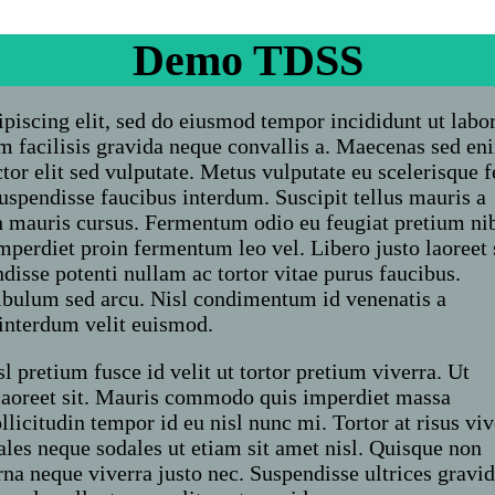
Demo TDSS
piscing elit, sed do eiusmod tempor incididunt ut labor
 facilisis gravida neque convallis a. Maecenas sed en
ctor elit sed vulputate. Metus vulputate eu scelerisque f
uspendisse faucibus interdum. Suscipit tellus mauris a
h mauris cursus. Fermentum odio eu feugiat pretium ni
mperdiet proin fermentum leo vel. Libero justo laoreet 
disse potenti nullam ac tortor vitae purus faucibus.
bulum sed arcu. Nisl condimentum id venenatis a
interdum velit euismod.
l pretium fusce id velit ut tortor pretium viverra. Ut
 laoreet sit. Mauris commodo quis imperdiet massa
llicitudin tempor id eu nisl nunc mi. Tortor at risus viv
dales neque sodales ut etiam sit amet nisl. Quisque non
rna neque viverra justo nec. Suspendisse ultrices gravi