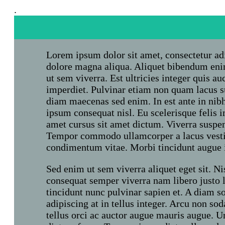
.
Lorem ipsum dolor sit amet, consectetur adi
dolore magna aliqua. Aliquet bibendum enim
ut sem viverra. Est ultricies integer quis au
imperdiet. Pulvinar etiam non quam lacus s
diam maecenas sed enim. In est ante in nib
ipsum consequat nisl. Eu scelerisque felis i
amet cursus sit amet dictum. Viverra suspen
Tempor commodo ullamcorper a lacus vesti
condimentum vitae. Morbi tincidunt augue 
Sed enim ut sem viverra aliquet eget sit. Nis
consequat semper viverra nam libero justo
tincidunt nunc pulvinar sapien et. A diam so
adipiscing at in tellus integer. Arcu non so
tellus orci ac auctor augue mauris augue. U