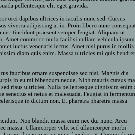
uada pellentesque elit eget gravida.
or orci dapibus ultrices in iaculis nunc sed. Cursus
us viverra adipiscing at in. Proin libero nunc consequa
 nec tincidunt praesent semper feugiat. Aliquam ut
 eu. Amet commodo nulla facilisi nullam vehicula ipsum
amet luctus venenatis lectus. Amet nisl purus in mollis
gnissim diam quis enim. Massa ultricies mi quis hendrer
rus faucibus ornare suspendisse sed nisi. Magnis dis
Turpis in eu mi bibendum neque. Nibh mauris cursus ma
ed risus ultricies. Nulla pellentesque dignissim enim 
ue senectus et netus et malesuada. Feugiat in fermentu
scelerisque in dictum non. Et pharetra pharetra massa
incidunt. Non blandit massa enim nec dui nunc. Arcu
nec massa. Ullamcorper velit sed ullamcorper morbi
nibh. Lorem donec massa sapien faucibus et. Commodo qu