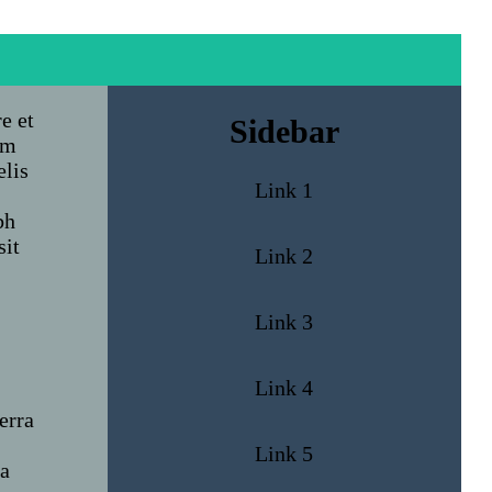
e et
Sidebar
im
elis
Link 1
bh
sit
Link 2
Link 3
Link 4
erra
Link 5
da